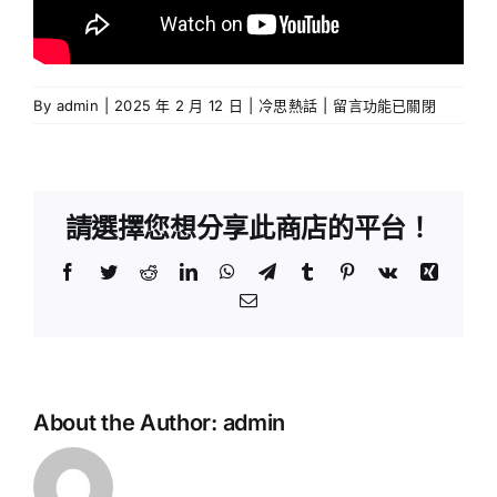
鄭
何
家
劍
在
By
admin
|
2025 年 2 月 12 日
|
冷思熱話
|
留言功能已關閉
寶
〈梁
輝
校
恩
主
能
長
任
副
x
請選擇您想分享此商店的平台！
校
x
何
長
何
Facebook
Twitter
Reddit
LinkedIn
WhatsApp
Telegram
Tumblr
Pinterest
Vk
Xing
杏
x
杏
Email:
何
研：
研：
寶
善
鈴
學
用
校
生
長：
AI
如
About the Author:
admin
照
教
何
顧
學
寵
面
物