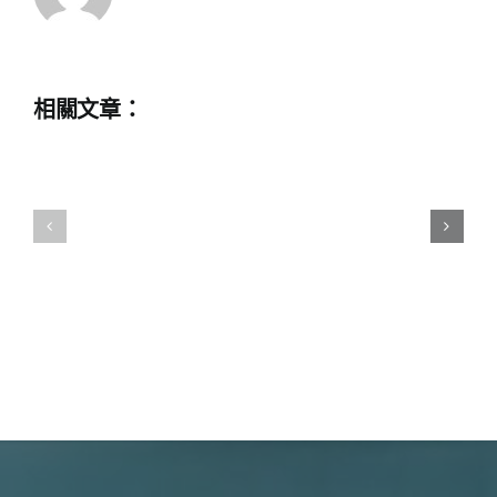
有
對
如
哪
AI
何
五
啟
帶
大
發
來
相關文章：
好
教
的
育
處？
挑
下
怎
一
戰？
樣
代？
香
怎
實
港
樣
現
怎
平
因
衡
樣
材
工
填
作
施
補
與
教？
照
科
AI
顧
技
產
寵
人
物？〉