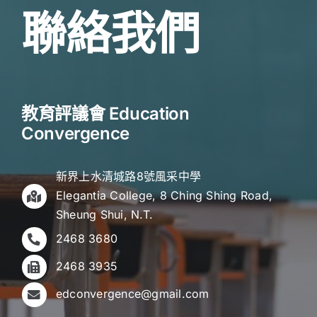
品
才
中
聯絡我們
五
短
花
缺？
八
學
門
界
學
與
教育評議會 Education
校
業
Convergence
與
界
教
如
師
新界上水清城路8號風采中學
何
Elegantia College, 8 Ching Shing Road,
應
充
Sheung Shui, N.T.
怎
分
樣
2468 3680
合
選
作？
2468 3935
擇？
edconvergence@gmail.com