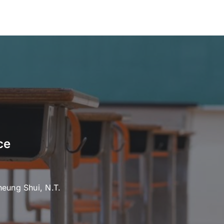
ce
heung Shui, N.T.