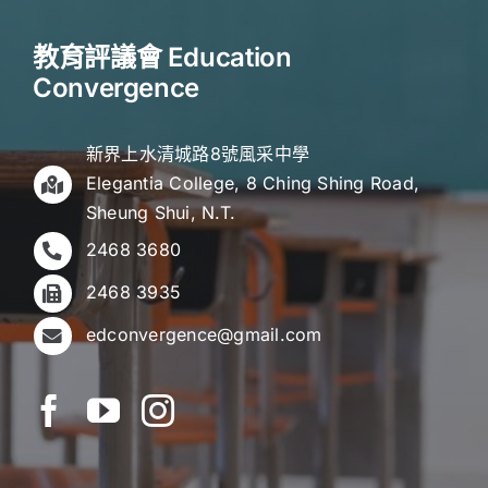
教育評議會 Education
Convergence
新界上水清城路8號風采中學
Elegantia College, 8 Ching Shing Road,
Sheung Shui, N.T.
2468 3680
2468 3935
edconvergence@gmail.com