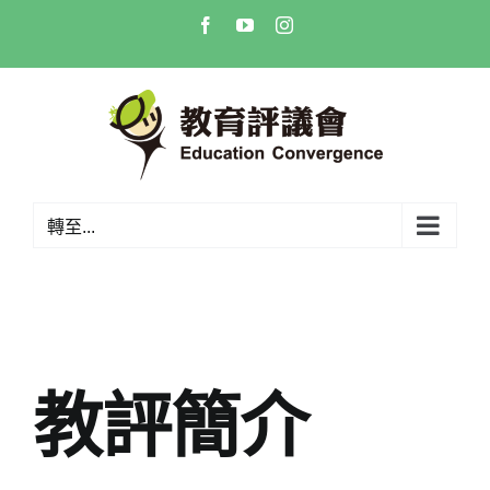
Skip
Facebook
YouTube
Instagram
to
content
轉至...
教評簡介