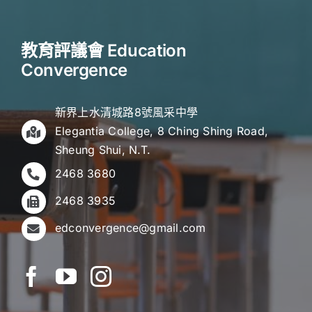
教育評議會 Education
Convergence
新界上水清城路8號風采中學
Elegantia College, 8 Ching Shing Road,
Sheung Shui, N.T.
2468 3680
2468 3935
edconvergence@gmail.com