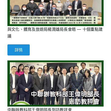
與文化、體育及旅遊局楊潤雄局長會晤 — 十個重點建
議
詳情
中聯辦教科部王偉明部長到訪教評會