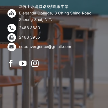
新界上水清城路8號風采中學
Elegantia College, 8 Ching Shing Road,
Sheung Shui, N.T.
2468 3680
2468 3935
edconvergence@gmail.com