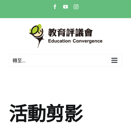
Skip
Facebook
YouTube
Instagram
to
content
轉至...
活動剪影