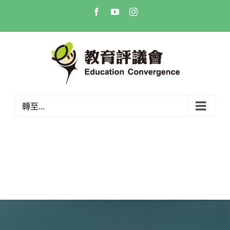
Skip
Facebook
YouTube
Instagram
to
content
轉至...