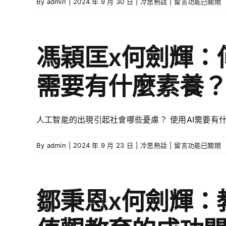
中
在
By
admin
|
2024 年 9 月 30 日
|
冷思熱話
|
什
留言功能已關閉
熱
〈馮
麼
情？
穎
放
生
匡
棄
涯
x
高
馮穎匡x何劍輝：
規
何
薪
劃
劍
厚
選
需要有什麼素養
輝：
職
擇
AI
創
多
怎
業
年
樣
為
輕
人工智能的出現引起社會哪些憂慮？ 使用AI需要
促
學
人
進
校
鑽
在
By
admin
|
2024 年 9 月 23 日
|
冷思熱話
|
教
留言功能已關閉
提
研
〈馮
學？
供
興
穎
有
天
趣
匡
哪
文
必
x
些
鄒秉恩x何劍輝：
器
有
何
實
材？
收
劍
用
緣
穫？〉
輝：
AI
何
中