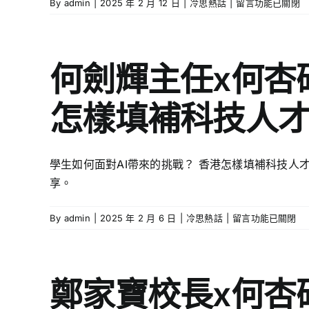
在
By
admin
|
2025 年 2 月 12 日
|
冷思熱話
|
留言功能已關閉
〈梁
恩
能
副
何劍輝主任x何杏
校
長
怎樣填補科技人才
x
何
寶
鈴
學生如何面對AI帶來的挑戰？ 香港怎樣填補科技
校
享。
長：
照
顧
在
By
admin
|
2025 年 2 月 6 日
|
冷思熱話
|
留言功能已關閉
寵
〈何
物
劍
如
輝
何
主
鄭家寶校長x何杏
啟
任
發
x