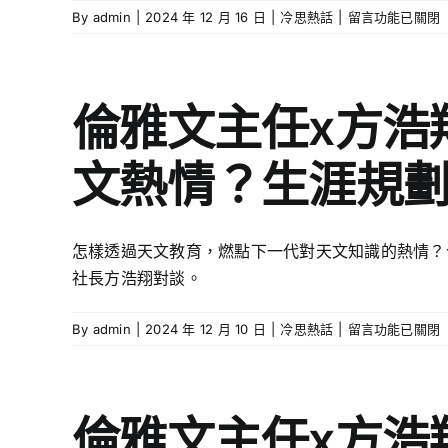
補
在
By
admin
|
2024 年 12 月 16 日
|
冷思熱話
|
教
留言功能已關閉
科
〈蔡
學
技
世
有
人
鴻
哪
才
校
五
倫雅文主任x方浩
短
長
大
缺？
x
好
文熱情？生涯規劃
學
馮
處？
界
穎
怎
與
匡
樣
業
博
實
怎樣透過天文教育，燃點下一代對天文知識的熱情？
界
士：
現
社長方浩翔對談。
如
什
因
何
麼
材
充
是
施
在
By
admin
|
2024 年 12 月 10 日
|
冷思熱話
|
留言功能已關閉
分
數
教？
〈倫
合
字
AI
雅
作？〉
教
產
文
中
育
品
主
倫雅文主任x方浩
需
五
任