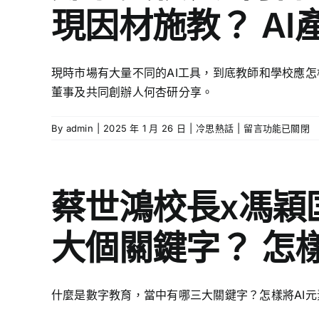
現因材施教？ A
教
何
育
杏
下
研：
一
學
現時市場有大量不同的AI工具，到底教師和學校應
代？
生
董事及共同創辦人何杏研分享。
怎
如
樣
何
平
面
在
By
admin
|
2025 年 1 月 26 日
|
冷思熱話
|
留言功能已關閉
衡
對
〈鄭
工
AI
家
作
帶
寶
與
來
校
蔡世鴻校長x馮穎
照
的
長
顧
挑
x
寵
大個關鍵字？ 怎
戰？
何
物？〉
香
杏
中
港
研：
怎
善
什麼是數字教育，當中有哪三大關鍵字？怎樣將AI
樣
用
填
AI