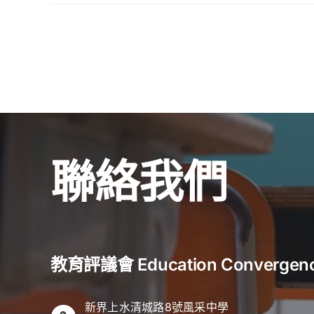
生
素
〈黃
正
養？〉
錦
確
中
星
價
x
值
鄭
觀？
家
推
寶：
動
港
價
府
值
計
觀
聯絡我們
劃
教
2050
育
年
的
前
成
達
功
至
關
碳
教育評議會 Education Convergen
鍵
中
是
和
什
能
新界上水清城路8號風采中學
麼？〉