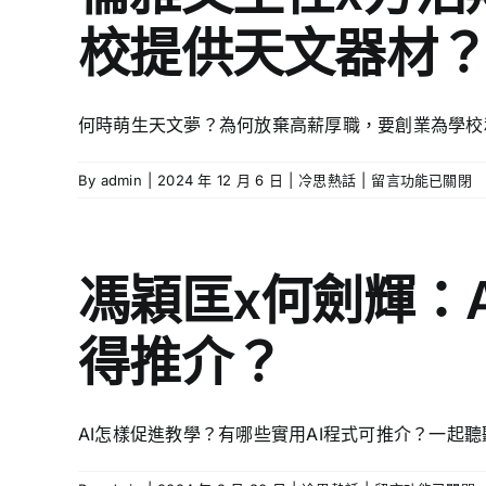
要
花
x
校提供天文器材
記
八
方
住
門
浩
哪
學
翔
三
校
社
何時萌生天文夢？為何放棄高薪厚職，要創業為學校
大
與
長：
個
教
怎
關
師
在
By
admin
|
2024 年 12 月 6 日
|
冷思熱話
|
留言功能已關閉
樣
鍵
應
〈倫
透
字？
怎
雅
過
怎
樣
文
教
樣
選
主
育
馮穎匡x何劍輝：
將
擇？〉
任
點
AI
中
x
燃
得推介？
元
方
下
素
浩
一
加
翔
代
入
社
的
AI怎樣促進教學？有哪些實用AI程式可推介？一起
教
長：
天
學？〉
為
文