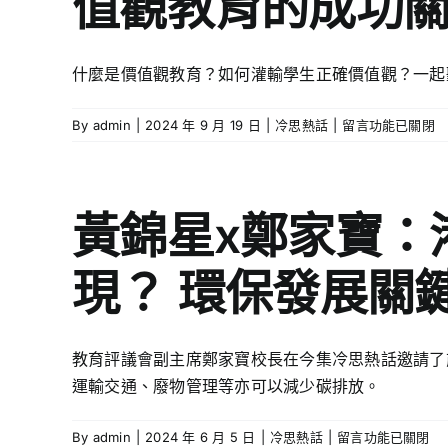
值觀教育的成功
何
程
為
謂
式
西
AI
值
藏
什麼是價值觀教育？如何灌輸學生正確價值觀？一起
焦
得
人
慮？
推
興
在
By
admin
|
2024 年 9 月 19 日
|
冷思熱話
|
留言功能已關閉
AI
介？〉
建
〈鄒
應
中
天
秉
用
文
恩
帶
台？〉
x
來
黃錦星x鄭家寶：
中
何
什
劍
麼
現？ 環保發展關
輝：
副
教
作
師
用？
如
需
教育評議會副主席鄭家寶校長在今集冷思熱話邀請了
何
要
運輸交通、廢物管理等亦可以減少碳排放。
灌
有
輸
什
學
麼
在
By
admin
|
2024 年 6 月 5 日
|
冷思熱話
|
留言功能已關閉