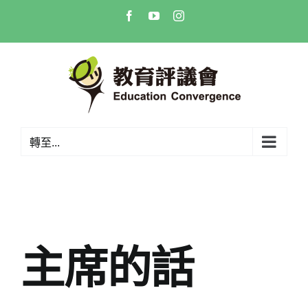
Skip
Facebook
YouTube
Instagram
to
content
轉至...
主席的話