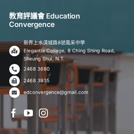
教育評議會 Education
Convergence
新界上水清城路8號風采中學
Elegantia College, 8 Ching Shing Road,
Sheung Shui, N.T.
2468 3680
2468 3935
edconvergence@gmail.com