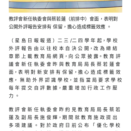
教評會新任執委會與蔡若蓮（前排中）會面，表明對
公開外評報告安排有 保留，擔心造成標籤效應 。
（ 星 島 日 報 報 道 ）二 三 /二 四 學 年 起，學 校
外 評 報 告 由 以 往 校 本 自 決 公 開，改 為 總 結
章 節 上 載 教 育 局 網 頁，向 公 眾 披 露。教 育 評
議 會 新 任 執 委 會 昨 與 教 育 局 局 長 蔡 若 蓮 會
面，表 明 對 新 安 排 有 保 留，擔 心 造 成 標 籤 效
應， 無 助 外 界 認 識 學 校，並 指 當 局 要 求 學 校
每 年 提 交 自 評 數 據，嚴 重 增 加 行 政 工 作 壓
力 。
教 評 會 新 任 執 委 會 昨 約 見 教 育 局 局 長 蔡 若
蓮 及 副 局 長 施 俊 輝，期 間 就 教 育 施 政 提 出
多 項 建 議 。 對 於 政 府 日 前 公 布 「 優 化 學 校