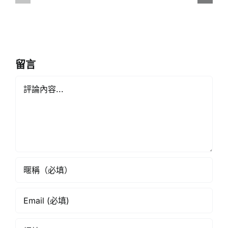
演
蒼
員
有
學
港
生
人
傾
留言
︱
力
Comment
來
演
論
繹
《星
《香
島
港
頭
學
條》
校
網》