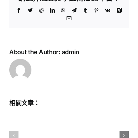
Facebook
Twitter
Reddit
LinkedIn
WhatsApp
Telegram
Tumblr
Pinterest
Vk
Xing
Email:
《銷
煙
教
About the Author:
admin
為
育
民
評
林
議
則
會
徐》
–
舞
感
相關文章：
台
恩
劇
祖
劇
國
團
穹