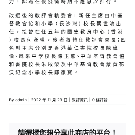
力 ， 認 為 在 後 疫 情 時 期 不 應 急 於 推 行 。
改 選 後 的 教 評 會 執 委 會， 新 任 主 席 由 中 基
督 教 會 協 和 小 學（ 長 沙 灣 ）校 長 蔡 世 鴻 出
任 ， 接 替 在 任 五 年 的 國 史 教 育 中 心（ 香 港
）校 長 何 漢 權 ， 後 者 將 轉 任 教 評 會 會 長；四
名 副 主 席 分 別 是 香 港 華 仁 書 院 校 長 陳 偉
倫、風 采 中 學 校 長 陳 玉 燕、中 華 基 督 教 會 協
和 書 院 校 長 朱 啟 榮 及 中 華 基 督 教 會 蒙 黃 花
沃 紀 念 小 學 校 長 鄭 家 寶 。
By
admin
|
2022 年 11 月 29 日
|
教評資訊
|
0 條評論
請選擇您想分享此商店的平台！