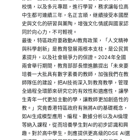
校情，以及多元專题，進行學習，務求讓每位高
中生都可連續三年，名正言順，继續接受本國歷
史與文化的研習與薰陶，增強文化情感與國家認
同於向心力，不可輕視。
最後，特區政府要啟動AI教育政策，「人文精神
與科學創新」是教育發展兩根本支柱，是公民質
素提升，以及社會競爭力的保證。2024年全國
兩會舉行期間，教育部部長懷進鵬提出「未來要
培養一大批具有數字素養的教師，加強我們在教
師隊伍的建設，把AI技術深入到教育教學，管理
全過程全環節來研究它的有效性和適應性，讓學
生青年一代更加主動的學，讓教師更加創造性的
教。」究竟香港特區政府有無將AI的基礎概念，
如AI生成模型應用、編程、數據分析以及AI倫理
等納入課程，從而培養學生對AI的初步認識和興
趣。對於高中學生，則應提供更高級的DSE AI選