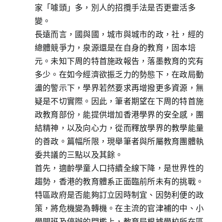
家「噱頭」多，別人的招攬手法是否更靈活多
變。
長遠而言，國與國，城市與城市的政，社，經的
總體競爭力，泉源還是在自身的教育，固本培
元。未知下周的特首施政報告，落墨教育的究有
多少。在如今經濟欲振乏力的勢態下，在政局動
盪的警示下，學界若然要求再增撥更多資源，無
疑是不切實際。因此，筆者期望在下周的特首施
政教育部份，能提供增加香港學界的安全感，團
結精神，以及向心力，從而釋放學界的教學能量
的善政。篇幅所限，現舉筆者與所屬教育團體執
委共議的三點以及其餘。
首先，適齡學童人口持續全線下降，是世界性的
趨勢，香港的教育體系正面臨前所未有的挑戰。
特區政府是否能夠訂立因時制宜、因勢利便的政
策，將危機變為轉機。在主流的官津補的中、小
學開班及停辦的門檻上，教育局根據學校所在區