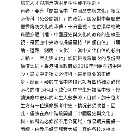
培育人才與創造錢財是相生卻不相剋。
再者，要有「開設高中「中國歷史與文化」獨立
必修科（免公開試）」的政策。國家對中華歷史
優秀傳统文化的承傳，十分重視。在香港學校教
育體系體制裡，中國歷史與文化的教育的全線重
視，是回應中央政府提倡堅持「四個自信」（理
論，道路，制度，文化），當中文化自信的必由
之路。「歷史與文化」認同是最深層次的身份與
價值認同。香港特區政府於2019年開始在初中階
段，設立中史獨立必修科，這是重要的正確一
步。然而，礙於在高中階段已設有四科獨立必修
必考的核心科目。致使初中學生升讀高中後，修
讀選修中史科的考生人數急降，目前，約十位考
生方有一位選修選考中史，情况必須改善。因
此，儘快在高中階段開設「中國歷史與文化」
科，該科為必修卻不用公開試，每星期只需設一
節課，由教局設定課程大綱，容許各校以校本，