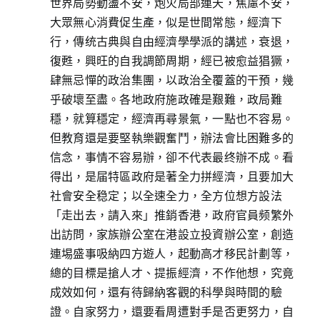
世界局勢動盪不安，炮火局部連天，焦慮不安，
大眾無心消費促生產，似是世間常態，經濟下
行，傳统古典與自由經濟學學派的講述，衰退，
復甦，興旺的自我調節周期，經已被愈益猖獗，
肆無忌憚的政治集團，以政治全覆蓋的干預，幾
乎破壞至盡。各地政府施政確是艱難，政局難
穩，就算穩定，經濟再尋景氣，一點也不容易。
但教育還是要堅執樂觀奮鬥，辦法會比困難多的
信念，事情不容易辦，卻不代表最终辦不成。看
得出，是届特區政府是著全力拼經濟，且要加大
社會安全稳定；以全速全力，全方位想方設法
「走出去，請入來」推銷香港，政府官員频繁外
出訪問，家族辦公室在港設立投資辦公室，創造
連埸盛事吸納四方遊人，起動高才移民計劃等，
總的目標是搶人才、提振經濟，不作他想，究竟
成效如何，還有待歸納客觀的科學與時間的驗
證。自家努力，還要看周遭對手是否更努力，自