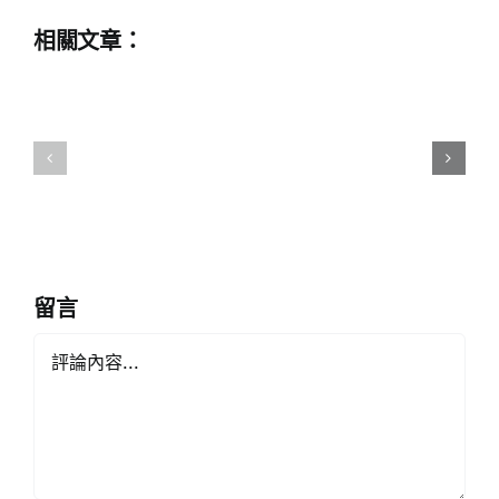
–
舞
感
相關文章：
台
恩
劇
祖
劇
國
團
穹
演
蒼
員
有
學
港
生
人
傾
留言
︱
力
Comment
來
演
論
繹
《星
《香
島
港
頭
學