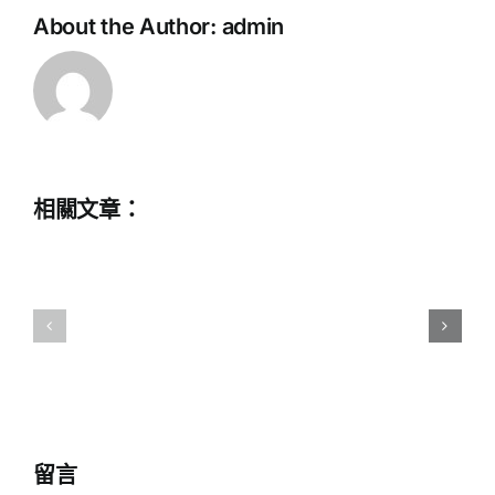
煙
教
About the Author:
admin
為
育
民
評
林
議
則
會
徐》
–
舞
感
相關文章：
台
恩
劇
祖
劇
國
團
穹
演
蒼
員
有
學
港
生
人
傾
留言
︱