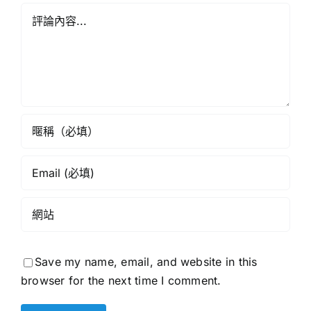
力
Comment
來
演
論
繹
《星
《香
島
港
頭
學
條》
校
網》
Save my name, email, and website in this
browser for the next time I comment.