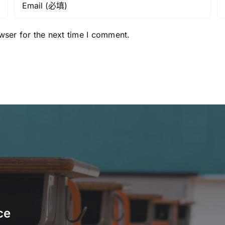
網》
《星
島
wser for the next time I comment.
頭
條》
ce