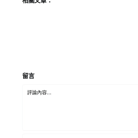
相關文章：
感
恩
祖
國
穹
蒼
有
港
人
留言
︱
來
Comment
論
《星
島
頭
條》