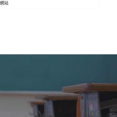
賢
任
能？
｜
冷
思
熱
話
《灼
見
名
家
》