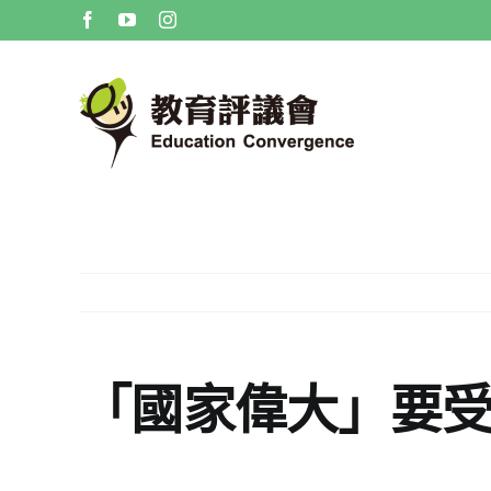
Skip
Facebook
YouTube
Instagram
to
content
「國家偉大」要