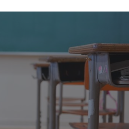
熱
話
《灼
見
名
家
》