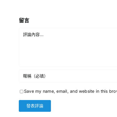
有
港
人
留言
︱
來
Comment
論
《星
島
頭
條》
Save my name, email, and website in this bro