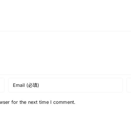
學
戲
生
劇
傾
藝
力
術
演
活
繹
化
《香
國
港
史
學
教
校
育
網》
《星
島
wser for the next time I comment.
頭
條》