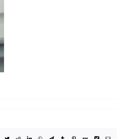
何
漢
權
校
長
x
黃
靜
雯
校
Facebook
Twitter
Reddit
LinkedIn
WhatsApp
Telegram
Tumblr
Pinterest
Vk
Xing
Email: