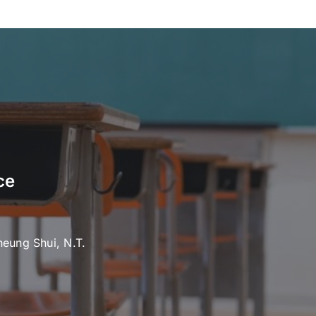
ce
heung Shui, N.T.