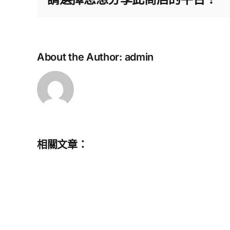
About the Author:
admin
教
育
評
議
會
–
相關文章：
感
恩
祖
國
穹
蒼