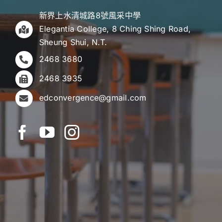
新界上水清城路8號風采中學
Elegantia College, 8 Ching Shing Road,
Sheung Shui, N.T.
2468 3680
2468 3935
edconvergence@gmail.com