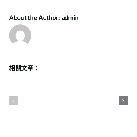
《銷
煙
教
About the Author:
admin
為
育
民
評
林
議
則
會
徐》
–
舞
感
相關文章：
台
恩
劇
祖
劇
國
團
穹
演
蒼
員
有
學
港
生