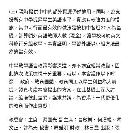
(三) 現時提供中中的額外資源仍然適用。同時，為支
援所有中學提昇學生英語水平，實應有較強力度的措
施，其中可行而最有效的做法是按初中各班20人為基
礎，計算額外英語教師人數 (現金)，讓學校可於英文
科施行分組教學。事實証明，學習外語以小組方法最
為適當有效。
中學教學語言政策影響深遠，亦不適宜經常改變，因
此這次政策檢視十分重要。就以，本會謹作以下呼
籲： 政府、教育團體、教育同工以學生利益為大前
提，認真考慮本會提出的方案，在此基礎上深入討
論，縮窄彼此差異，謀求共識，為香港下一代更優化
的教育而作出貢獻！
執委會：主席：蔡國光 副主席：曹啟樂、何漢權、馮
文正、許為天 秘書：周鑑明 財政：林日豐 出版：張