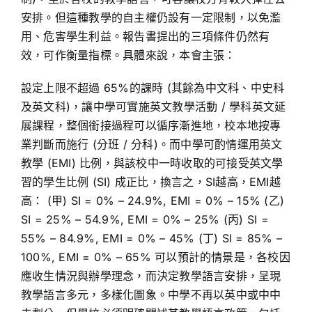
安排。但這種教學的自主權仍設有一定限制，以免濫
用、危害學生利益。報告書提出的三項條件仍然有
效，可作衡量指標。具體來說，本會主張：
設定上限不超過 65%的課時 (其餘為中文科、中史科
及英文科)，讓中學可實施英文教學活動 / 學科英文延
展課程，整個銜接過程可以循序漸進地，校本地按專
業判斷而施行 (分班 / 分科)。而中學可酌情運用英文
教學 (EMI) 比例，與該校中一時收取的可接受英文學
習的學生比例 (SI) 成正比，換言之，SI越高，EMI越
高： (甲) SI = 0% – 24.9%, EMI = 0% – 15% (乙)
SI = 25% – 54.9%, EMI = 0% – 25% (丙) SI =
55% – 84.9%, EMI = 0% – 45% (丁) SI = 85% –
100%, EMI = 0% – 65% 可以預計的情景是，各校因
應收生情況與辦學理念，而決定教學語言安排，呈現
教學語言多元，多樣化圖象。中學不再以英中或中中