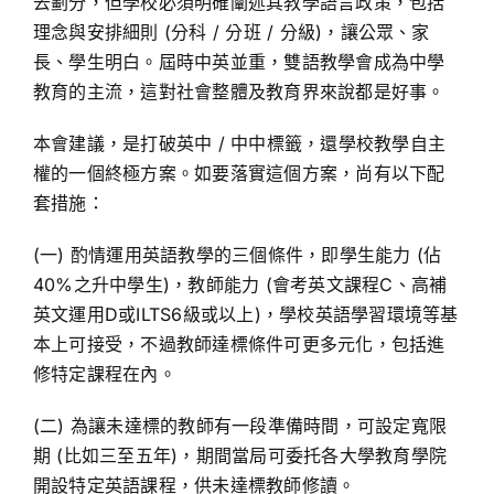
去劃分，但學校必須明確闡述其教學語言政策，包括
理念與安排細則 (分科 / 分班 / 分級)，讓公眾、家
長、學生明白。屆時中英並重，雙語教學會成為中學
教育的主流，這對社會整體及教育界來說都是好事。
本會建議，是打破英中 / 中中標籤，還學校教學自主
權的一個終極方案。如要落實這個方案，尚有以下配
套措施：
(一) 酌情運用英語教學的三個條件，即學生能力 (佔
40%之升中學生)，教師能力 (會考英文課程C、高補
英文運用D或ILTS6級或以上)，學校英語學習環境等基
本上可接受，不過教師達標條件可更多元化，包括進
修特定課程在內。
(二) 為讓未達標的教師有一段準備時間，可設定寬限
期 (比如三至五年)，期間當局可委托各大學教育學院
開設特定英語課程，供未達標教師修讀。