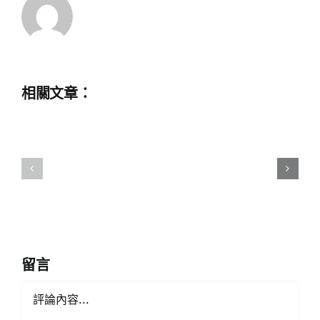
中
相關文章：
學
教
一
師
校
提
一
早
醫
退
護
休
計
留言
劃
Comment