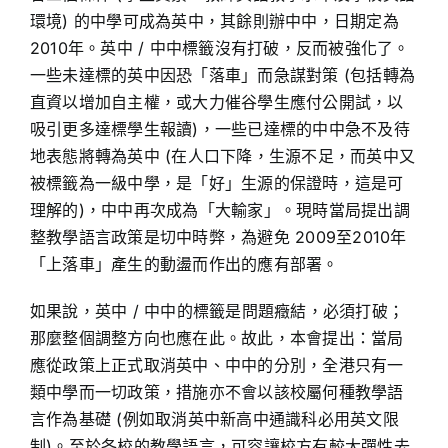
環境) 的中學可成為英中，其餘則辦中中，日期定為
2010年。英中 / 中中標籤沒有打破，反而被強化了。
一些未達標的英中因恐「落車」而急謀對策 (包括轉為
直資以增加自主權，或大力催谷學生應付公開試，以
吸引更多達標學生報讀)，一些已達標的中中急不及待
地表態將轉為英中 (在人口下降，生源不足，而英中又
被標籤為一級中學，是「好」生源的保證時，這是可
理解的)，中中再次成為「大輸家」。現時當局提出調
整教學語言政策是切中時弊，為避免 2009至2010年
「上落車」產生的動盪而作出的應有部署。
如果說，英中 / 中中的標籤是問題癥結，必須打破；
那麼整個調整方向也應在此。故此，本會提出：當局
應從政策上正式取消英中、中中的分別，全港只有一
類中學而一切政策，措施亦不會以該校屬何種教學語
言作為基礎 (例如取消英中新高中通識科必用英文限
制)。至於各校的教學語言，可容讓校方有較大彈性去