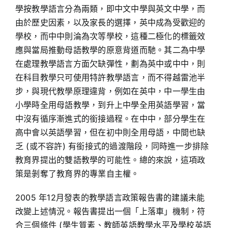
學按教學語言分為兩類，即中文中學與英文中學，而
由於歷史因素，以及家長的選擇，英中成為受歡迎的
學校，而中中則淪為次等學校，這種二極化的標籤效
應與當局推動母語教學的原意背道而馳。其二為中學
在處理教學語言方面欠缺彈性，劃為英中或中中，則
在科目教學只可使用特許教學語言，而不得越雷池半
步，與現代教學原理違背，例如在英中，中一學生由
小學時全用母語教學，到升上中學全用英語學習，當
中沒有循序漸進式的銜接過程。在中中，部分學生在
高中會以英語學習，但在初中則全用母語，中間也缺
乏 (或不容許) 有銜接式的過渡階段，同時進一步排除
教育界提出的雙語教學的可能性。總的來說，這項政
策是剝奪了教育界的專業自主權。
2005 年12月發表的教學語言政策報告書的建議未能
改變上述情況。報告書提出一個「上落車」機制，符
合三個條件 (學生質素、教師英語教學水平及學校英語