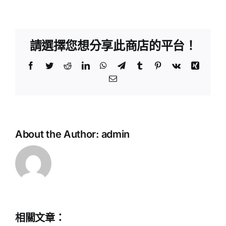
請選擇您想分享此商店的平台！
Facebook
Twitter
Reddit
LinkedIn
WhatsApp
Telegram
Tumblr
Pinterest
Vk
Xing
Email:
About the Author:
admin
中
相關文章：