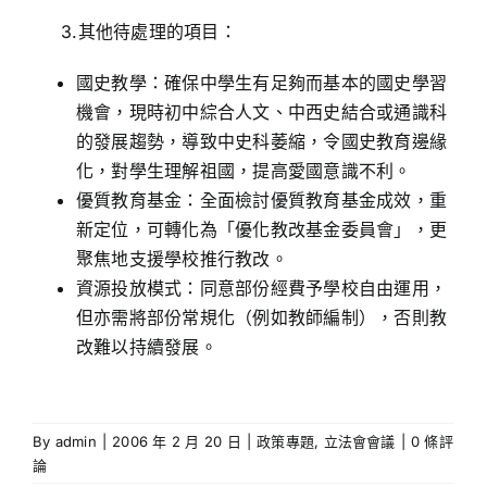
3.其他待處理的項目：
國史教學：確保中學生有足夠而基本的國史學習
機會，現時初中綜合人文、中西史結合或通識科
的發展趨勢，導致中史科萎縮，令國史教育邊緣
化，對學生理解祖國，提高愛國意識不利。
優質教育基金：全面檢討優質教育基金成效，重
新定位，可轉化為「優化教改基金委員會」，更
聚焦地支援學校推行教改。
資源投放模式：同意部份經費予學校自由運用，
但亦需將部份常規化（例如教師編制），否則教
改難以持續發展。
By
admin
|
2006 年 2 月 20 日
|
政策專題
,
立法會會議
|
0 條評
論