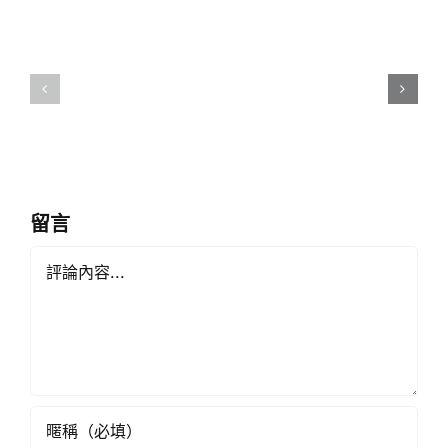
學
教
一
師
校
提
一
早
醫
退
護
休
計
留言
劃
Comment