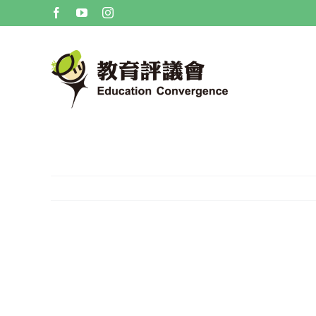
Skip
Facebook
YouTube
Instagram
to
content
學生行為