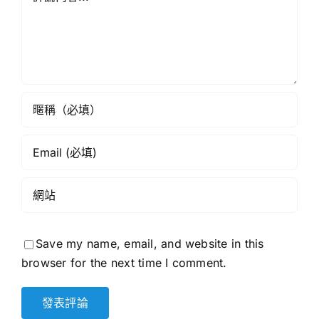
演
論
繹
《星
《香
島
港
頭
學
條》
校
網》
Save my name, email, and website in this
browser for the next time I comment.