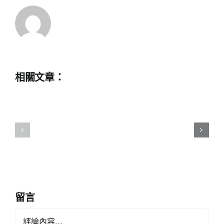
為
育
民
評
林
議
則
會
徐》
–
舞
感
相關文章：
台
恩
劇
祖
劇
國
團
穹
演
蒼
員
有
學
港
生
人
傾
留言
︱
力
Comment
來