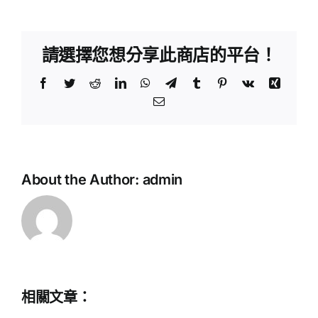
請選擇您想分享此商店的平台！
Facebook
Twitter
Reddit
LinkedIn
WhatsApp
Telegram
Tumblr
Pinterest
Vk
Xing
Email:
《銷
煙
教
About the Author:
admin
為
育
民
評
林
議
則
會
徐》
–
舞
感
相關文章：
台
恩