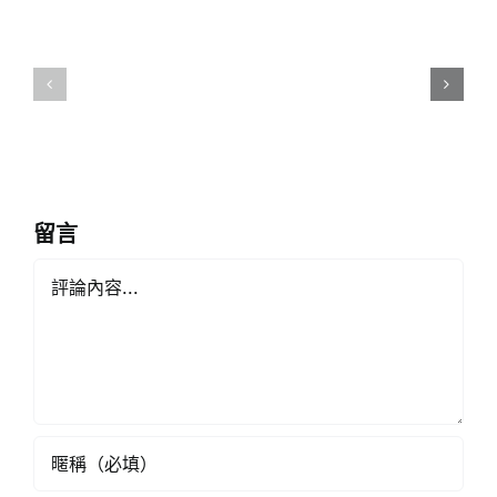
劇
祖
劇
國
團
穹
演
蒼
員
有
學
港
生
人
傾
留言
︱
力
Comment
來
演
論
繹
《星
《香
島
港
頭
學
條》
校
網》