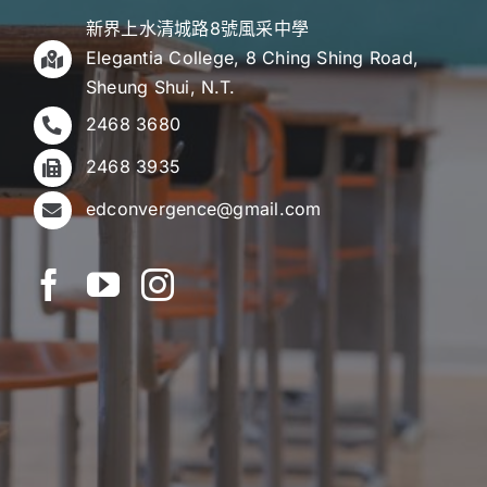
新界上水清城路8號風采中學
Elegantia College, 8 Ching Shing Road,
Sheung Shui, N.T.
2468 3680
2468 3935
edconvergence@gmail.com