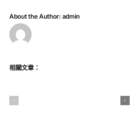
About the Author:
admin
中
相關文章：
學
教
一
師
校
提
一
早
醫
退
護
休
計