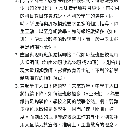
配合新課程、教學策略與評核模式：每級班數過
少（如2至3班），意味着老師數目減少，可提供
的科目數目亦會減少，不利於學生的選擇。同
時，新課程與評核模式要求更多的個別指導、師
生互動，以至分組教學。如每級班數過多（如6
班），便需要較多的教學空間，而一般中學未必
有足夠課室應付。
盡量與現時班級結構啣接：假如每級班數較現時
大幅調低（如由31班改為18班或24班），則會出
現大量超額教師，影響教育界士氣，不利於新學
制與課程的順利落實。
兼顧學生人口下降趨勢：未來數年，中學生人口
將持續下降，如每級班數過多（5至6班），為要
維持足夠學位，學校之間的競爭必然加劇，弱勢
學校難以取錄足夠學生，因而加速「關閉」速
度。而劇烈的競爭導致教育工作的異化，例如耗
用大量精力於宣傳、推廣上，歪曲教育的理念，