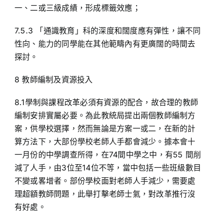
一、二或三級成績，形成標籤效應；
7.5.3 「通識教育」科的深度和闊度應有彈性，讓不同
性向、能力的同學能在其他範疇內有更廣闊的時間去
探討。
8 教師編制及資源投入
8.1學制與課程改革必須有資源的配合，故合理的教師
編制安排實屬必要。為此教統局提出兩個教師編制方
案，供學校選擇，然而無論是方案一或二，在新的計
算方法下，大部份學校老師人手都會減少。據本會十
一月份的中學調查所得，在74間中學之中，有55 間削
減了人手，由3位至14位不等，當中包括一些班級數目
不變或畧增者。部份學校面對老師人手減少，需要處
理超額教師問題，此舉打擊老師士氣，對改革推行沒
有好處。