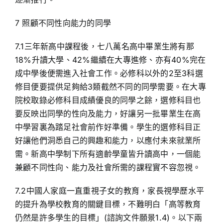
7 照顧不同性向能力的同學
7.1三年新高中課程後，七八萬名高中畢業生將有那
18%升讀大學、42%繼續在大專進修、亦有40%完在
成中學後便需進入社會工作。必修科以外的2至3科選
修目便要提供足夠給3類截然不同的同學需要。在大專
院校取錄必修科目成績優良的同學之餘，選修科目也
要反映出同學的性向及能力，好讓另一批畢業生在高
中學習裏為踏足社會前作好準備。學生的選修科目正
好讓他們洞悉自己的興趣和能力，以應付未來就業所
需。新高中學制下所有適齡學童皆升讀高中，一個能
兼顧不同性向、能力及社會所需的課程實不容忽視。
7.2中國人家庭一直重視子女的教育，家長視學歷水平
的提升為學校教育的關鍵目標，不難明白「高等教育
仍然是許多學生的目標」(諮詢文件願景1.4)。以下兩