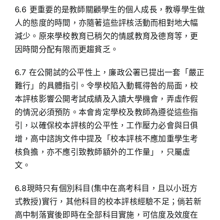
6.6 更重要的是教師關顧學生的個人成長，教導學生做
人的態度的時間，亦隨著這些評核活動而相對地大幅
減少。原來學校教育已稍欠的情感教育及德育等，更
因時間分配有限而更趨貧乏。
6.7 在公開試的公平性上，廉政公署已提出一套「嚴正
難行」的具體指引。令學校陷入動輒得咎的局面，校
本評核影響公開考試成績及入讀大學機會，弄虛作假
的情況必須預防。本會肯定學校及教師為遵從這些指
引，以確保校本評核的公平性，工作壓力必會與日俱
增，高中諮詢文件中提及「校本評核不應加重學生考
核負擔，亦不應引致教師額外的工作量」，只屬虛
文。
6.8現時只有個別科目(集中在高考科目，且以小班方
式教授)實行，其他科目的校本評核經驗不足；倘若新
高中制落實後即時在全部科目實施，可信度及效度在