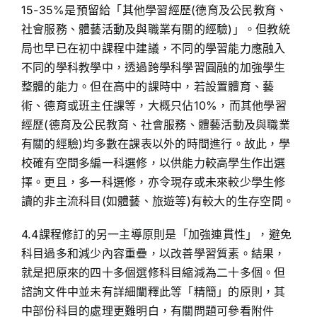
15-35%是預留給「其他學習經歷(德育及公民教育、
社會服務、體藝活動及與職業有關的經驗)」。但教統
局也早已在初中課程中建議，不同的學習能力應融入
不同的學科教學中，透過跨學科學習圓融的加強學生
整體的能力。但在高中的課時中，若設置體育、藝
術、德育或班主任課等，大概只佔10%，而其他學習
經歷(德育及公民教育、社會服務、體藝活動及與職業
有關的經驗)均多數在課表以外的時間進行。故此，學
校確有空間多編一科選修，以供能力較高學生作出選
擇。更且，多一科選修，亦令現存或未來較少學生修
讀的非主流科目(如體藝、旅遊等)有較大的生存空間。
4.4課程修訂的另一主導原則是「加強連貫性」，避免
科目過多和減少內容重疊，以改善學習質素。結果，
就是把原來的四十多個選修科目縮減為二十多個。但
諮詢文件中並未有詳細闡釋此等「精簡」的原則，其
中部份科目的處理更難明白，有關問題可參看附件