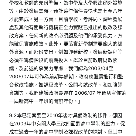
學校和教師的充份準備、為中學及大學興建額外設施
等。由於發展需時，預計這些條件最快也需七至八年
才能完成。另一方面，目前學校、考評局、課程發展
處及其他有關執行機構正全力實踐已推出的教改及課
改方案，任何新的改革必須顧及他們的承受能力，方
能確保實施成效。此外，要落實新學制需要龐大的額
外資源，而部份支出，例如興建新校、發展新課程等
必須在籌備階段的前期投入。鑑於目前政府財政緊
絀，及前述的承受力考慮，我們認為2003/04至
2006/07年可作為前期準備期，政府應繼續推行和整
合教改措施，如課程改革、公開考試改革、和加強師
資訓等。我們建議政府最遲在 2006/07 年確切宣佈第
一屆新高中一年班的開辦年份。」
9.2本已定案要至2010年後才具備改制的條件，卻因
在2003年中有關大學三改四面對高中學制的壓力，促
成在過去一年的高中學制及課程改革的探討。但其中