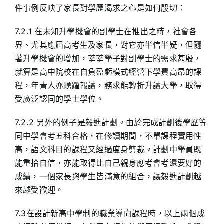
件事例反映了家長對學歷渴求之心是如何殷切：
7.2.1 在未知升學機會的副學士在推出之時，社會各
界、尤其應屆高考生及家長，對它亦半信半疑，但隨
著升學機會的增加，莘莘學子對副學士的需求甚殷，
就算是高中院校在自負盈虧模式經營下學費高昂的課
程，年青人亦踴躍報讀，務求能轉折升讀大學，取得
受廣泛認同的學士學位。
7.2.2 另外的例子是毅進計劃。由於完成計劃後學歷等
同中學會考五科合格，在修讀期間，不單課程實用性
高，語文科目的課程又經過度身剪裁。計劃中學員既
能重拾自信，亦能取得比自己親身應考會考還要好的
成績，一個家長與學生皆滿意的組合，讓毅進計劃越
來越受歡迎。
7.3在設計新高中學制的職業導向課程時，以上兩個成