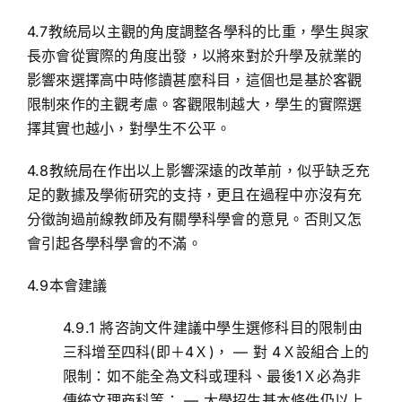
4.7教統局以主觀的角度調整各學科的比重，學生與家
長亦會從實際的角度出發，以將來對於升學及就業的
影響來選擇高中時修讀甚麼科目，這個也是基於客觀
限制來作的主觀考慮。客觀限制越大，學生的實際選
擇其實也越小，對學生不公平。
4.8教統局在作出以上影響深遠的改革前，似乎缺乏充
足的數據及學術研究的支持，更且在過程中亦沒有充
分徵詢過前線教師及有關學科學會的意見。否則又怎
會引起各學科學會的不滿。
4.9本會建議
4.9.1 將咨詢文件建議中學生選修科目的限制由
三科增至四科(即＋4Ｘ)， — 對 4Ｘ設組合上的
限制：如不能全為文科或理科、最後1Ｘ必為非
傳統文理商科等； — 大學招生基本條件仍以上