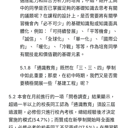
適應能力和綜合分析力的培育；不過，剛升上高
中的同學是否已掌握足夠的基礎知識去思考有關
的議題呢？在課程的設計上，是否需要將有關學
習機會內「必不可少」的基礎知識點或知識面具
體化，例如：「可持續發展」、「平等機會」、
「誠信」、「全球化」、「單一化」、「國際公
約」、「暖化」、「冷戰」等等，作為培育同學
有關技能和價值觀的基礎元素。
5.1.8 「通識教育」既然在「三、三、四」學制
中如此重要；那麼，在初中時期，我們又是否需
要積極開展一些「基建工程」呢？
5.2 本會在月前進行的一項「問卷調查」結果顯示，
超過一半以上的校長同工認為「通識教育」須設三屆
過渡期，必修但只進行校內考核，總結經驗後才決定
實施的模式(54.7%)；而贊成在新學制開始時全面推
行，必修必考的校長同工不足兩成(17.5%)。在學習範