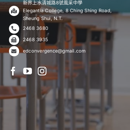
新界上水清城路8號風采中學
Elegantia College, 8 Ching Shing Road,
Sheung Shui, N.T.
2468 3680
2468 3935
edconvergence@gmail.com