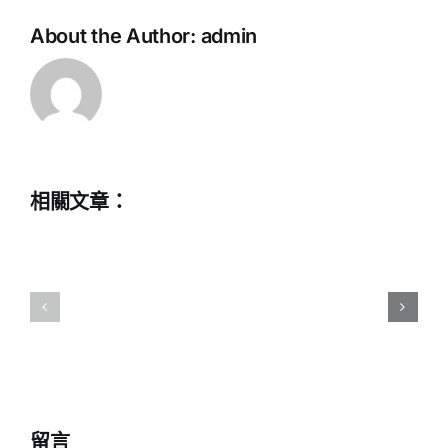
About the Author:
admin
中
相關文章：
學
教
一
師
校
提
一
早
醫
退
護
休
計
留言