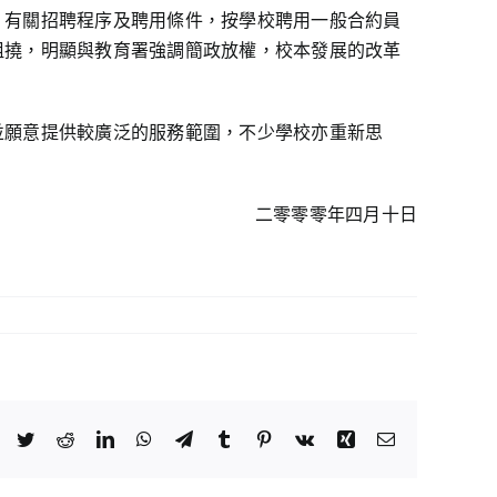
。有關招聘程序及聘用條件，按學校聘用一般合約員
阻撓，明顯與教育署強調簡政放權，校本發展的改革
並願意提供較廣泛的服務範圍，不少學校亦重新思
二零零零年四月十日
Facebook
Twitter
Reddit
LinkedIn
WhatsApp
Telegram
Tumblr
Pinterest
Vk
Xing
Email: