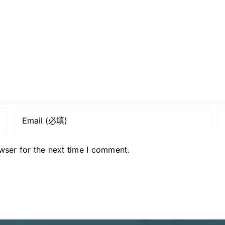
品
管
制
條
例》
作
出
回
應
wser for the next time I comment.