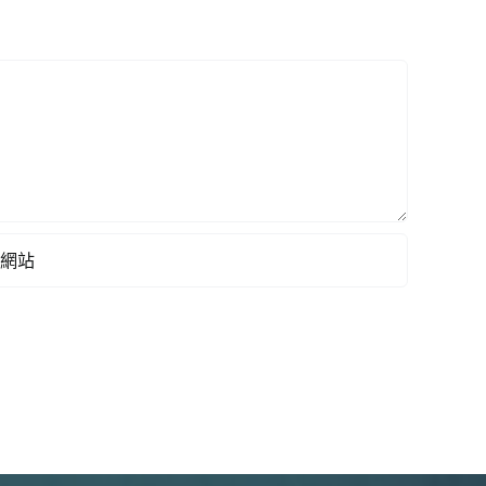
力
條
例》
作
出
回
應