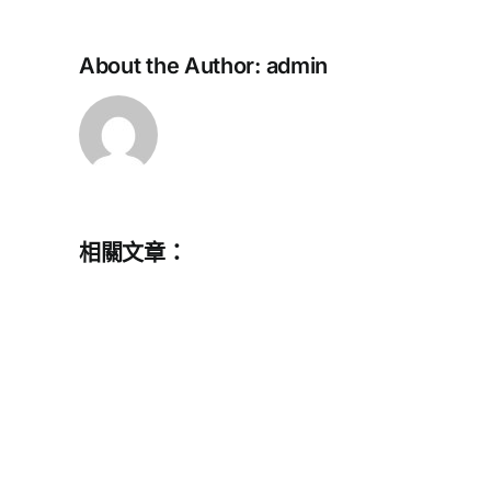
About the Author:
admin
相關文章：
中
學
教
師
提
早
退
休