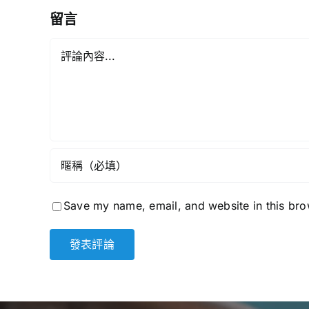
計
留言
劃
Comment
Save my name, email, and website in this bro