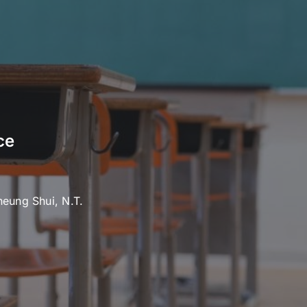
ce
heung Shui, N.T.