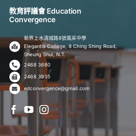
教育評議會 Education
Convergence
新界上水清城路8號風采中學
Elegantia College, 8 Ching Shing Road,
Sheung Shui, N.T.
2468 3680
2468 3935
edconvergence@gmail.com