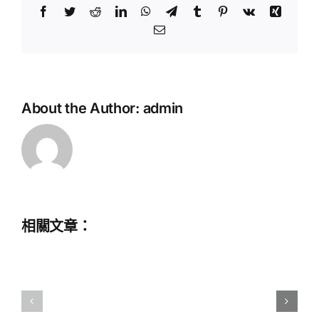
Facebook
Twitter
Reddit
LinkedIn
WhatsApp
Telegram
Tumblr
Pinterest
Vk
Xing
Email:
About the Author:
admin
中
相關文章：
學
教
一
師
校
提
一