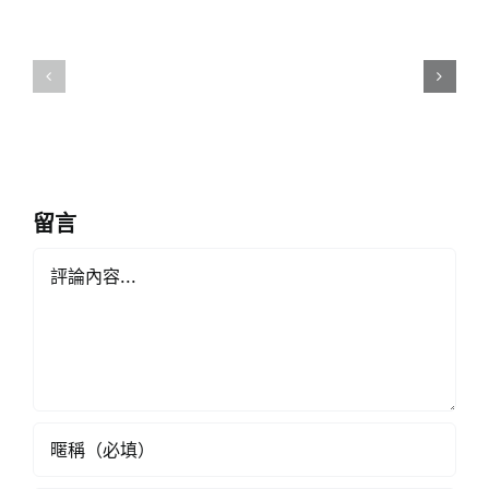
教
一
師
校
提
一
早
醫
退
護
休
計
留言
劃
Comment