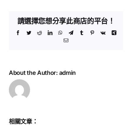
請選擇您想分享此商店的平台！
Facebook
Twitter
Reddit
LinkedIn
WhatsApp
Telegram
Tumblr
Pinterest
Vk
Xing
Email:
About the Author:
admin
中
相關文章：
學